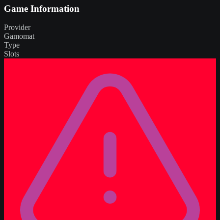
Game Information
Provider
Gamomat
Type
Slots