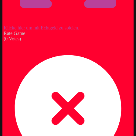
Klicke hier um mit Echtgeld zu spielen.
Rate Game
(
0
Votes)