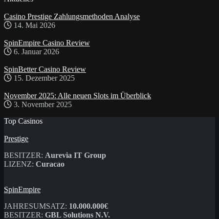
Casino Prestige Zahlungsmethoden Analyse
14. Mai 2026
SpinEmpire Casino Review
6. Januar 2026
SpinBetter Casino Review
15. Dezember 2025
November 2025: Alle neuen Slots im Überblick
3. November 2025
Top Casinos
Prestige
BESITZER:
Aurevia IT Group
LIZENZ:
Curacao
SpinEmpire
JAHRESUMSATZ:
10.000.000€
BESITZER:
GBL Solutions N.V.