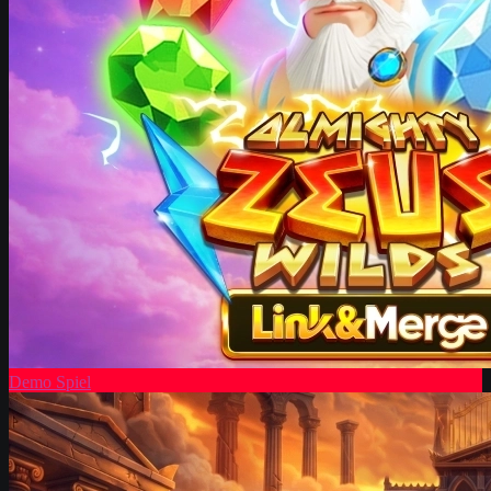
Demo Spiel