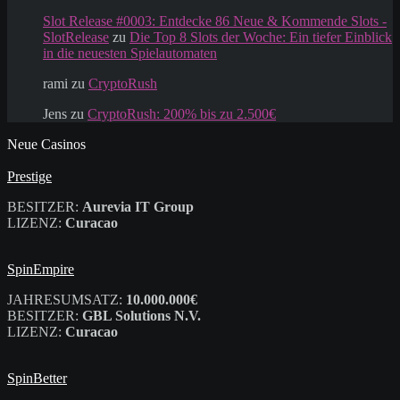
Slot Release #0003: Entdecke 86 Neue & Kommende Slots -
SlotRelease
zu
Die Top 8 Slots der Woche: Ein tiefer Einblick
in die neuesten Spielautomaten
rami
zu
CryptoRush
Jens
zu
CryptoRush: 200% bis zu 2.500€
Neue Casinos
Prestige
BESITZER:
Aurevia IT Group
LIZENZ:
Curacao
SpinEmpire
JAHRESUMSATZ:
10.000.000€
BESITZER:
GBL Solutions N.V.
LIZENZ:
Curacao
SpinBetter