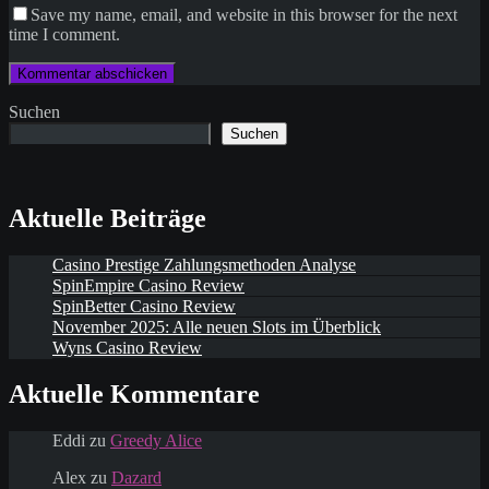
Save my name, email, and website in this browser for the next
time I comment.
Suchen
Suchen
Aktuelle Beiträge
Casino Prestige Zahlungsmethoden Analyse
SpinEmpire Casino Review
SpinBetter Casino Review
November 2025: Alle neuen Slots im Überblick
Wyns Casino Review
Aktuelle Kommentare
Eddi
zu
Greedy Alice
Alex
zu
Dazard