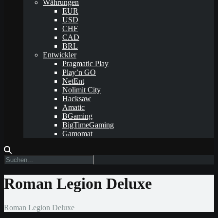
Währungen
EUR
USD
CHF
CAD
BRL
Entwickler
Pragmatic Play
Play’n GO
NetEnt
Nolimit City
Hacksaw
Amatic
BGaming
BigTimeGaming
Gamomat
Roman Legion Deluxe
Roman Legion Deluxe