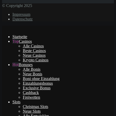
© Copyright 2025
Impressum
Datenschutz
Startseite
Casinos
Alle Casinos
Beste Casinos
Neue Casinos
Krypto Casinos
Bonuses
Alle Bonis
Neue Bonis
Boni ohne Einzahlung
Einzahlungsbonus
Exclusive Bonus
Cashback
Freiwetten
Slots
Christmas Slots
Neue Slots
Alle Entwickler