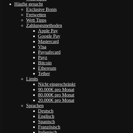
Häufig gesucht
Exclusive Bonis
Freiwetten
Wett Tipps
Zahlungsmethoden
Apple Pay
Google Pay
Mastercard
Visa
Paysafecard
Payz
Bitcoin
Ethereum
Tether
Limits
Nicht eingeschränkt
90.000€ pro Monat
80.000€ pro Monat
20.000€ pro Monat
Sprachen
Deutsch
Englisch
Spanisch
Französisch
Italienisch