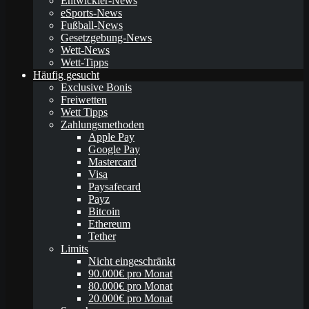
Entwickler-News
eSports-News
Fußball-News
Gesetzgebung-News
Wett-News
Wett-Tipps
Häufig gesucht
Exclusive Bonis
Freiwetten
Wett Tipps
Zahlungsmethoden
Apple Pay
Google Pay
Mastercard
Visa
Paysafecard
Payz
Bitcoin
Ethereum
Tether
Limits
Nicht eingeschränkt
90.000€ pro Monat
80.000€ pro Monat
20.000€ pro Monat