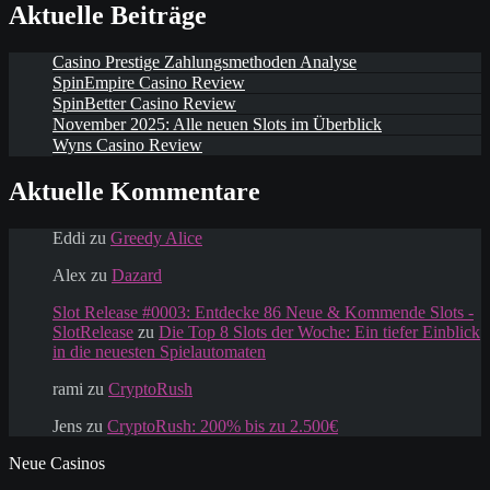
Aktuelle Beiträge
Casino Prestige Zahlungsmethoden Analyse
SpinEmpire Casino Review
SpinBetter Casino Review
November 2025: Alle neuen Slots im Überblick
Wyns Casino Review
Aktuelle Kommentare
Eddi
zu
Greedy Alice
Alex
zu
Dazard
Slot Release #0003: Entdecke 86 Neue & Kommende Slots -
SlotRelease
zu
Die Top 8 Slots der Woche: Ein tiefer Einblick
in die neuesten Spielautomaten
rami
zu
CryptoRush
Jens
zu
CryptoRush: 200% bis zu 2.500€
Neue Casinos