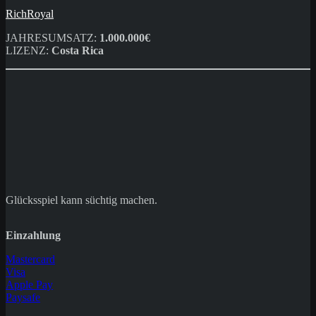
RichRoyal
JAHRESUMSATZ:
1.000.000€
LIZENZ:
Costa Rica
Glücksspiel kann süchtig machen.
Einzahlung
Mastercard
Visa
Apple Pay
Paysafe