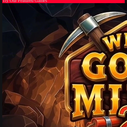
Try Our Featured Games