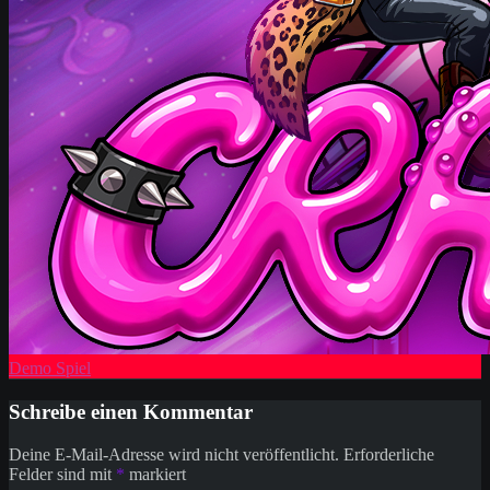
Demo Spiel
Schreibe einen Kommentar
Deine E-Mail-Adresse wird nicht veröffentlicht.
Erforderliche
Felder sind mit
*
markiert