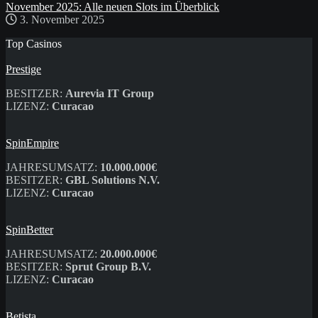
November 2025: Alle neuen Slots im Überblick
3. November 2025
Top Casinos
Prestige
BESITZER:
Aurevia IT Group
LIZENZ:
Curacao
SpinEmpire
JAHRESUMSATZ:
10.000.000€
BESITZER:
GBL Solutions N.V.
LIZENZ:
Curacao
SpinBetter
JAHRESUMSATZ:
20.000.000€
BESITZER:
Sprut Group B.V.
LIZENZ:
Curacao
Betista