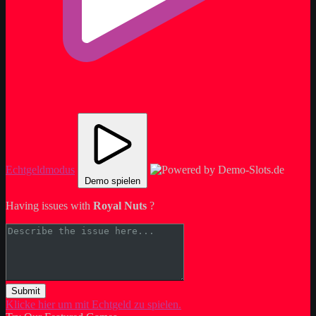
Echtgeldmodus
Demo spielen
Having issues with
Royal Nuts
?
Submit
Klicke hier um mit Echtgeld zu spielen.