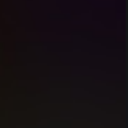
Betista
JAHRESUMSATZ:
1.000.000€
BESITZER:
Liernin Enterprises LTD
LIZENZ:
Komoren (Anjouan)
QuickWin
JAHRESUMSATZ:
1.000.000€
BESITZER:
Liernin Enterprises LTD
LIZENZ:
Komoren (Anjouan)
Wyns
JAHRESUMSATZ:
1.000.000€
BESITZER:
Liernin Enterprises LTD
LIZENZ:
Komoren (Anjouan)