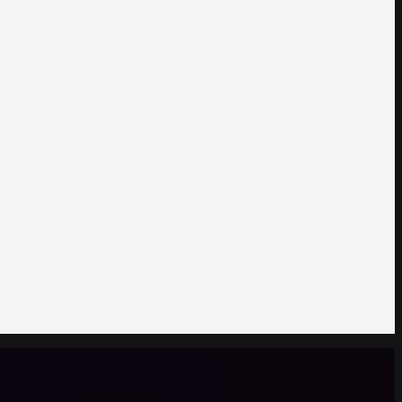
Suchen
Suchen