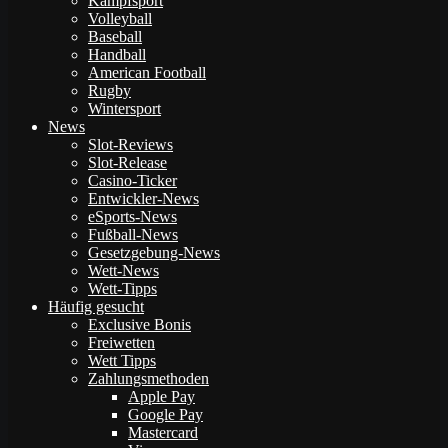
Kampfsport
Volleyball
Baseball
Handball
American Football
Rugby
Wintersport
News
Slot-Reviews
Slot-Release
Casino-Ticker
Entwickler-News
eSports-News
Fußball-News
Gesetzgebung-News
Wett-News
Wett-Tipps
Häufig gesucht
Exclusive Bonis
Freiwetten
Wett Tipps
Zahlungsmethoden
Apple Pay
Google Pay
Mastercard