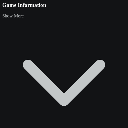
Game Information
Show More