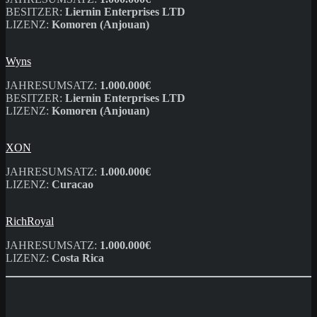
BESITZER:
Liernin Enterprises LTD
LIZENZ:
Komoren (Anjouan)
Wyns
JAHRESUMSATZ:
1.000.000€
BESITZER:
Liernin Enterprises LTD
LIZENZ:
Komoren (Anjouan)
XON
JAHRESUMSATZ:
1.000.000€
LIZENZ:
Curacao
RichRoyal
JAHRESUMSATZ:
1.000.000€
LIZENZ:
Costa Rica