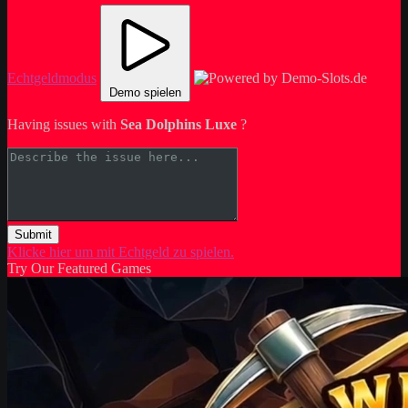
Echtgeldmodus
Demo spielen
Having issues with
Sea Dolphins Luxe
?
Submit
Klicke hier um mit Echtgeld zu spielen.
Try Our Featured Games