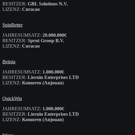
BESITZER:
GBL Solutions N.V.
LIZENZ:
Curacao
SpinBetter
JAHRESUMSATZ:
20.000.000€
BESITZER:
Sprut Group B.V.
LIZENZ:
Curacao
Betista
JAHRESUMSATZ:
1.000.000€
BESITZER:
Liernin Enterprises LTD
LIZENZ:
Komoren (Anjouan)
QuickWin
JAHRESUMSATZ:
1.000.000€
BESITZER:
Liernin Enterprises LTD
LIZENZ:
Komoren (Anjouan)