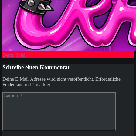
Demo Spiel
Schreibe einen Kommentar
Deine E-Mail-Adresse wird nicht veröffentlicht.
Erforderliche
Felder sind mit
*
markiert