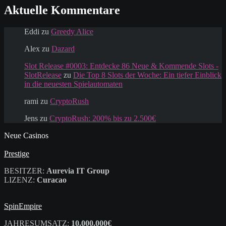
Aktuelle Kommentare
Eddi
zu
Greedy Alice
Alex
zu
Dazard
Slot Release #0003: Entdecke 86 Neue & Kommende Slots -
SlotRelease
zu
Die Top 8 Slots der Woche: Ein tiefer Einblick
in die neuesten Spielautomaten
rami
zu
CryptoRush
Jens
zu
CryptoRush: 200% bis zu 2.500€
Neue Casinos
Prestige
BESITZER:
Aurevia IT Group
LIZENZ:
Curacao
SpinEmpire
JAHRESUMSATZ:
10.000.000€