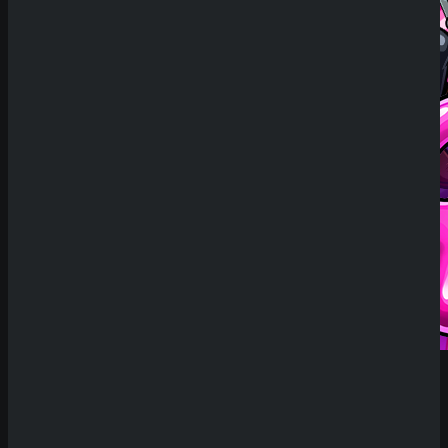
Demo Spiel
Schreibe einen Kommentar
Deine E-Mail-Adresse wird nicht