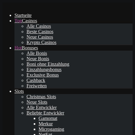
Startseite
Casinos
Alle Casinos
Beste Casinos
Neue Casinos
Krypto Casinos
Bonuses
Alle Bonis
Neue Bonis
Boni ohne Einzahlung
Einzahlungsbonus
Exclusive Bonus
Cashback
Freiwetten
Slots
Christmas Slots
Neue Slots
Alle Entwickler
Beliebte Entwickler
Gamomat
Merkur
Microgaming
NetEnt