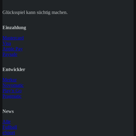
Glücksspiel kann süchtig machen.
Einzahlung
Mastercard
Visa
Apple Pay
Paysafe
Entwickler
Merkur
Novomatic
Play'n Go
Pragmatic
News
Alle
Fußball
eSport