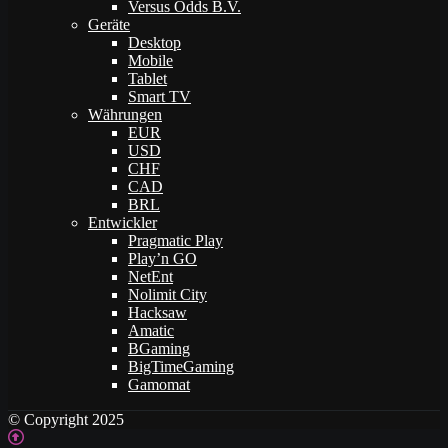
Versus Odds B.V.
Geräte
Desktop
Mobile
Tablet
Smart TV
Währungen
EUR
USD
CHF
CAD
BRL
Entwickler
Pragmatic Play
Play’n GO
NetEnt
Nolimit City
Hacksaw
Amatic
BGaming
BigTimeGaming
Gamomat
© Copyright 2025