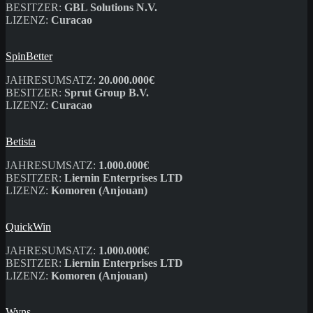
BESITZER:
GBL Solutions N.V.
LIZENZ:
Curacao
SpinBetter
JAHRESUMSATZ:
20.000.000€
BESITZER:
Sprut Group B.V.
LIZENZ:
Curacao
Betista
JAHRESUMSATZ:
1.000.000€
BESITZER:
Liernin Enterprises LTD
LIZENZ:
Komoren (Anjouan)
QuickWin
JAHRESUMSATZ:
1.000.000€
BESITZER:
Liernin Enterprises LTD
LIZENZ:
Komoren (Anjouan)
Wyns