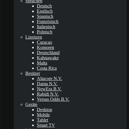
Sprachen
Deutsch
Englisch
Spanisch
Französisch
Italienisch
Polnisch
Lizenzen
Curacao
Komoren
Deutschland
Kahnawake
Malta
Costa Rica
Besitzer
Altacore N.V.
Dama N.V.
NewEra B.V.
Rabidi N.V.
Versus Odds B.V.
Geräte
Desktop
Mobile
Tablet
Smart TV