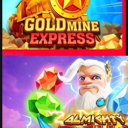
Demo Spiel