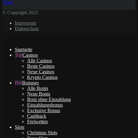
Tipps
© Copyright 2025
Impressum
Datenschutz
Startseite
Casinos
Alle Casinos
Beste Casinos
Neue Casinos
Krypto Casinos
Bonuses
Alle Bonis
Neue Bonis
Boni ohne Einzahlung
Einzahlungsbonus
Exclusive Bonus
Cashback
Freiwetten
Slots
Christmas Slots