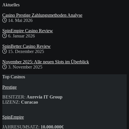
Aktuelles
Casino Prestige Zahlungsmethoden Analyse
14. Mai 2026
SpinEmpire Casino Review
6. Januar 2026
SpinBetter Casino Review
15. Dezember 2025
November 2025: Alle neuen Slots im Überblick
3. November 2025
Top Casinos
Prestige
BESITZER:
Aurevia IT Group
LIZENZ:
Curacao
SpinEmpire
JAHRESUMSATZ:
10.000.000€