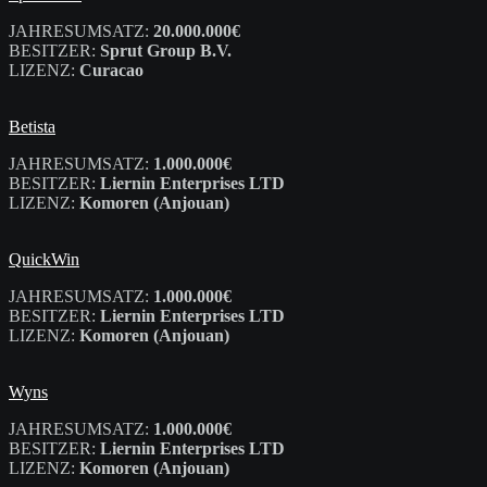
JAHRESUMSATZ:
20.000.000€
BESITZER:
Sprut Group B.V.
LIZENZ:
Curacao
Betista
JAHRESUMSATZ:
1.000.000€
BESITZER:
Liernin Enterprises LTD
LIZENZ:
Komoren (Anjouan)
QuickWin
JAHRESUMSATZ:
1.000.000€
BESITZER:
Liernin Enterprises LTD
LIZENZ:
Komoren (Anjouan)
Wyns
JAHRESUMSATZ:
1.000.000€
BESITZER:
Liernin Enterprises LTD
LIZENZ:
Komoren (Anjouan)