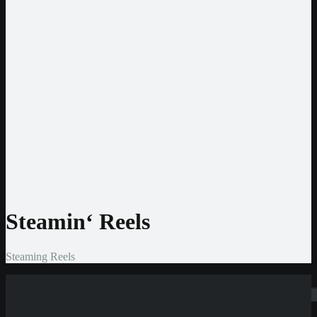
EUR
USD
CHF
CAD
BRL
Entwickler
Pragmatic Play
Play’n GO
NetEnt
Nolimit City
Hacksaw
Amatic
BGaming
BigTimeGaming
Gamomat
Steamin‘ Reels
Steaming Reels
Suchen
Game Information