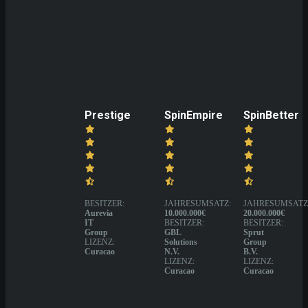
Save my name, email, and website in this
browser for the next time I comment.
Prestige
SpinEmpire
SpinBetter
BESITZER:
JAHRESUMSATZ:
JAHRESUMSATZ
Aurevia
10.000.000€
20.000.000€
IT
BESITZER:
BESITZER:
Group
GBL
Sprut
LIZENZ:
Solutions
Group
Curacao
N.V.
B.V.
LIZENZ:
LIZENZ:
Curacao
Curacao