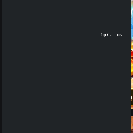
2025
November 2025: All
neuen Slots im
Überblick
3. November
2025
Top Casinos
Demo Spiel