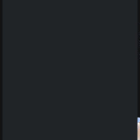
Submit
Klicke hier um mit Echtgeld zu spielen.
Try Our Featured Games
Aktuelles
Casino Prestige
Zahlungsmethoden
Analyse
14. Mai 2026
SpinEmpire Casino
Review
Demo Spiel
6. Januar 2026
SpinBetter Casino
Review
15. Dezember