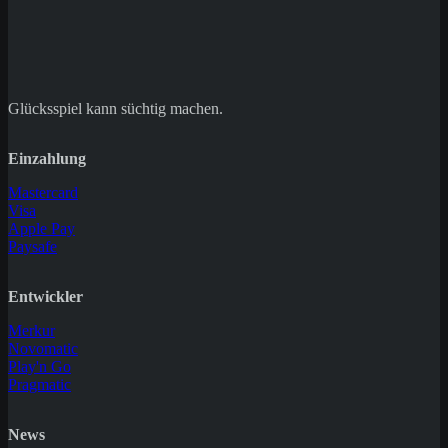
Glücksspiel kann süchtig machen.
Einzahlung
Mastercard
Visa
Apple Pay
Paysafe
Entwickler
Merkur
Novomatic
Play'n Go
Pragmatic
News