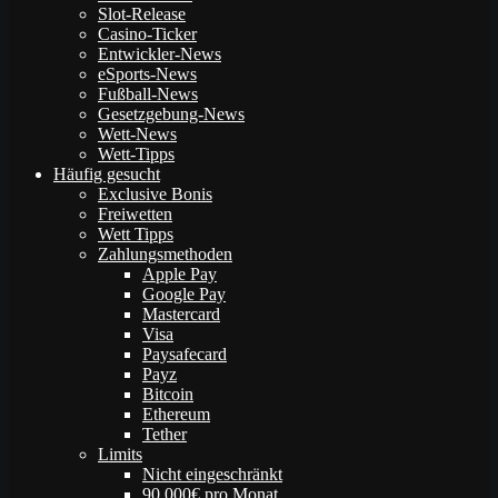
Slot-Release
Casino-Ticker
Entwickler-News
eSports-News
Fußball-News
Gesetzgebung-News
Wett-News
Wett-Tipps
Häufig gesucht
Exclusive Bonis
Freiwetten
Wett Tipps
Zahlungsmethoden
Apple Pay
Google Pay
Mastercard
Visa
Paysafecard
Payz
Bitcoin
Ethereum
Tether
Limits
Nicht eingeschränkt
90.000€ pro Monat