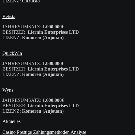
LIZENZ:
Curacao
Betista
JAHRESUMSATZ:
1.000.000€
BESITZER:
Liernin Enterprises LTD
LIZENZ:
Komoren (Anjouan)
QuickWin
JAHRESUMSATZ:
1.000.000€
BESITZER:
Liernin Enterprises LTD
LIZENZ:
Komoren (Anjouan)
Wyns
JAHRESUMSATZ:
1.000.000€
BESITZER:
Liernin Enterprises LTD
LIZENZ:
Komoren (Anjouan)
Aktuelles
Casino Prestige Zahlungsmethoden Analyse