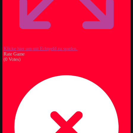
Klicke hier um mit Echtgeld zu spielen.
Rate Game
(
0
Votes)