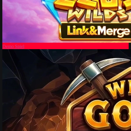
Demo Spiel