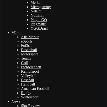
Merkur
Microgaming
NetEnt
NoLimit
Play’n GO
Pragmatic
YGGDrasil
Märkte
Alle Märkte
eSports
Fußball
Basketball
Motorsport
Tennis
Golf
Pferderennen
Kampfsport
Volleyball
Baseball
Handball
American Football
Rugby
Wintersport
News
Slot-Reviews