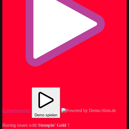
Echtgeldmodus
Demo spielen
Having issues with
Stompin' Gold
?