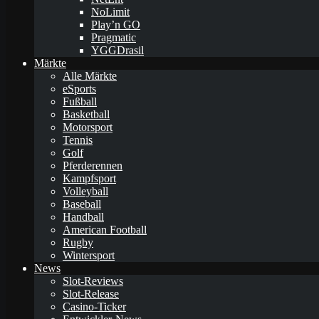
NoLimit
Play’n GO
Pragmatic
YGGDrasil
Märkte
Alle Märkte
eSports
Fußball
Basketball
Motorsport
Tennis
Golf
Pferderennen
Kampfsport
Volleyball
Baseball
Handball
American Football
Rugby
Wintersport
News
Slot-Reviews
Slot-Release
Casino-Ticker