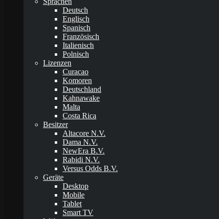
Sprachen
Deutsch
Englisch
Spanisch
Französisch
Italienisch
Polnisch
Lizenzen
Curacao
Komoren
Deutschland
Kahnawake
Malta
Costa Rica
Besitzer
Altacore N.V.
Dama N.V.
NewEra B.V.
Rabidi N.V.
Versus Odds B.V.
Geräte
Desktop
Mobile
Tablet
Smart TV