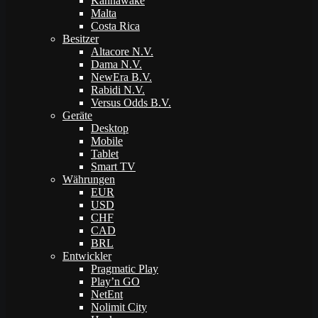
Kahnawake
Malta
Costa Rica
Besitzer
Altacore N.V.
Dama N.V.
NewEra B.V.
Rabidi N.V.
Versus Odds B.V.
Geräte
Desktop
Mobile
Tablet
Smart TV
Währungen
EUR
USD
CHF
CAD
BRL
Entwickler
Pragmatic Play
Play’n GO
NetEnt
Nolimit City