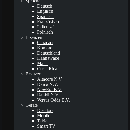
Sprachen
Deutsch
Englisch
Spanisch
Französisch
Italienisch
Polnisch
Lizenzen
Curacao
Komoren
Deutschland
Kahnawake
Malta
Costa Rica
Besitzer
Altacore N.V.
Dama N.V.
NewEra B.V.
Rabidi N.V.
Versus Odds B.V.
Geräte
Desktop
Mobile
Tablet
Smart TV