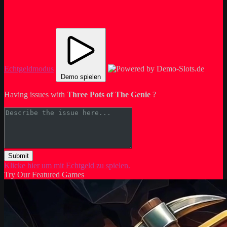
Echtgeldmodus
Demo spielen
Having issues with
Three Pots of The Genie
?
Submit
Klicke hier um mit Echtgeld zu spielen.
Try Our Featured Games