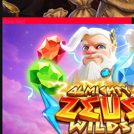
Demo Spiel