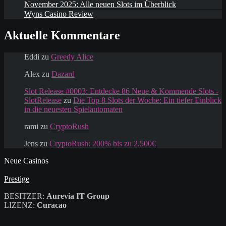
November 2025: Alle neuen Slots im Überblick
Wyns Casino Review
Aktuelle Kommentare
Eddi
zu
Greedy Alice
Alex
zu
Dazard
Slot Release #0003: Entdecke 86 Neue & Kommende Slots -
SlotRelease
zu
Die Top 8 Slots der Woche: Ein tiefer Einblick
in die neuesten Spielautomaten
rami
zu
CryptoRush
Jens
zu
CryptoRush: 200% bis zu 2.500€
Neue Casinos
Prestige
BESITZER:
Aurevia IT Group
LIZENZ:
Curacao