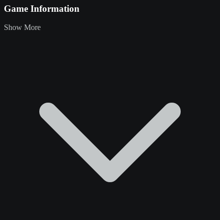
Game Information
Show More