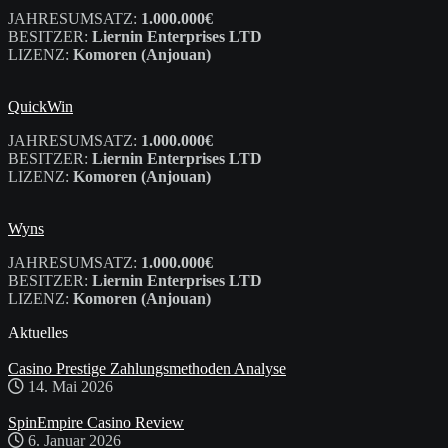
JAHRESUMSATZ:
1.000.000€
BESITZER:
Liernin Enterprises LTD
LIZENZ:
Komoren (Anjouan)
QuickWin
JAHRESUMSATZ:
1.000.000€
BESITZER:
Liernin Enterprises LTD
LIZENZ:
Komoren (Anjouan)
Wyns
JAHRESUMSATZ:
1.000.000€
BESITZER:
Liernin Enterprises LTD
LIZENZ:
Komoren (Anjouan)
Aktuelles
Casino Prestige Zahlungsmethoden Analyse
14. Mai 2026
SpinEmpire Casino Review
6. Januar 2026