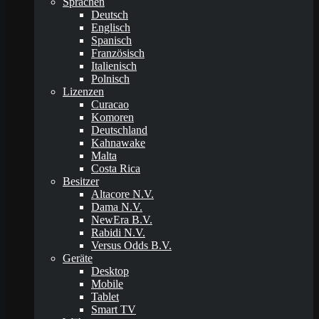
Sprachen
Deutsch
Englisch
Spanisch
Französisch
Italienisch
Polnisch
Lizenzen
Curacao
Komoren
Deutschland
Kahnawake
Malta
Costa Rica
Besitzer
Altacore N.V.
Dama N.V.
NewEra B.V.
Rabidi N.V.
Versus Odds B.V.
Geräte
Desktop
Mobile
Tablet
Smart TV