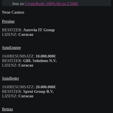
Jens
zu
CryptoRush: 200% bis zu 2.500€
Neue Casinos
Prestige
BESITZER:
Aurevia IT Group
LIZENZ:
Curacao
SpinEmpire
JAHRESUMSATZ:
10.000.000€
BESITZER:
GBL Solutions N.V.
LIZENZ:
Curacao
SpinBetter
JAHRESUMSATZ:
20.000.000€
BESITZER:
Sprut Group B.V.
LIZENZ:
Curacao
Betista