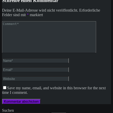
Schreibe einen Kommentar
Deine E-Mail-Adresse wird nicht veröffentlicht.
Erforderliche
Felder sind mit
*
markiert
Save my name, email, and website in this browser for the next
time I comment.
Suchen