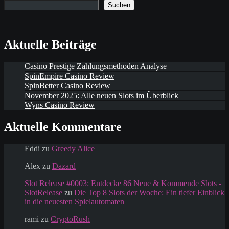
Suchen
Aktuelle Beiträge
Casino Prestige Zahlungsmethoden Analyse
SpinEmpire Casino Review
SpinBetter Casino Review
November 2025: Alle neuen Slots im Überblick
Wyns Casino Review
Aktuelle Kommentare
Eddi
zu
Greedy Alice
Alex
zu
Dazard
Slot Release #0003: Entdecke 86 Neue & Kommende Slots -
SlotRelease
zu
Die Top 8 Slots der Woche: Ein tiefer Einblick
in die neuesten Spielautomaten
rami
zu
CryptoRush