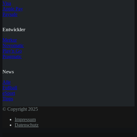
Visa
Apple Pay
Paysafe
Entwickler
Merkur
Novomatic
Play'n Go
Pragmatic
News
Alle
Fußball
eSport
Tipps
© Copyright 2025
Impressum
Datenschutz