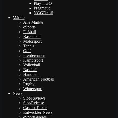
Play’n GO
Pragmatic
YGGDrasil
Märkte
Alle Märkte
eSports
Fußball
Basketball
Motorsport
Tennis
Golf
Pferderennen
Kampfsport
Volleyball
Baseball
Handball
American Football
Rugby
Wintersport
News
Slot-Reviews
Slot-Release
Casino-Ticker
Entwickler-News
eSports-News