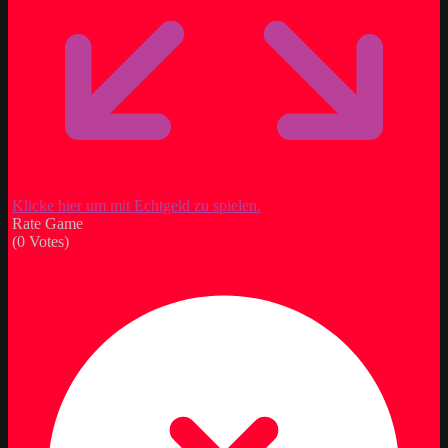
Klicke hier um mit Echtgeld zu spielen.
Rate Game
(
0
Votes)