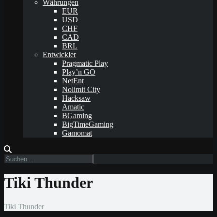
Währungen
EUR
USD
CHF
CAD
BRL
Entwickler
Pragmatic Play
Play’n GO
NetEnt
Nolimit City
Hacksaw
Amatic
BGaming
BigTimeGaming
Gamomat
Tiki Thunder
Tiki Thunder