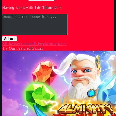
Having issues with
Tiki Thunder
?
Submit
Klicke hier um mit Echtgeld zu spielen.
Try Our Featured Games