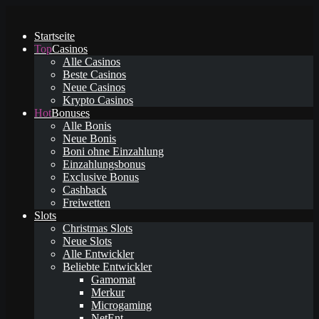
Startseite
Casinos
Alle Casinos
Beste Casinos
Neue Casinos
Krypto Casinos
Bonuses
Alle Bonis
Neue Bonis
Boni ohne Einzahlung
Einzahlungsbonus
Exclusive Bonus
Cashback
Freiwetten
Slots
Christmas Slots
Neue Slots
Alle Entwickler
Beliebte Entwickler
Gamomat
Merkur
Microgaming
NetEnt