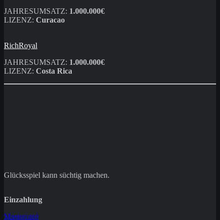
JAHRESUMSATZ:
1.000.000€
LIZENZ:
Curacao
RichRoyal
JAHRESUMSATZ:
1.000.000€
LIZENZ:
Costa Rica
Glücksspiel kann süchtig machen.
Einzahlung
Mastercard