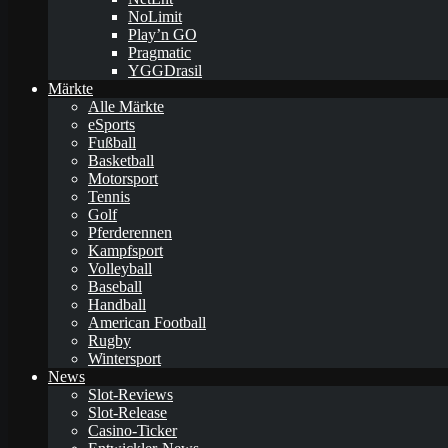
NoLimit
Play’n GO
Pragmatic
YGGDrasil
Märkte
Alle Märkte
eSports
Fußball
Basketball
Motorsport
Tennis
Golf
Pferderennen
Kampfsport
Volleyball
Baseball
Handball
American Football
Rugby
Wintersport
News
Slot-Reviews
Slot-Release
Casino-Ticker