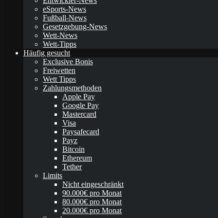
Entwickler-News
eSports-News
Fußball-News
Gesetzgebung-News
Wett-News
Wett-Tipps
Häufig gesucht
Exclusive Bonis
Freiwetten
Wett Tipps
Zahlungsmethoden
Apple Pay
Google Pay
Mastercard
Visa
Paysafecard
Payz
Bitcoin
Ethereum
Tether
Limits
Nicht eingeschränkt
90.000€ pro Monat
80.000€ pro Monat
20.000€ pro Monat