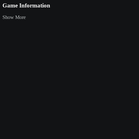
Game Information
Show More