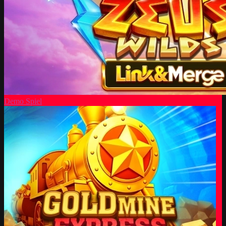
Demo Spiel