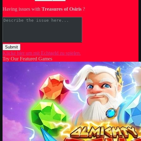
Having issues with
Treasures of Osiris
?
Submit
Klicke hier um mit Echtgeld zu spielen.
Try Our Featured Games