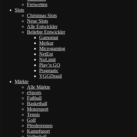
Freiwetten
Slots
Christmas Slots
Neue Slots
Alle Entwickler
Beliebte Entwickler
Gamomat
Merkur
Microgaming
NetEnt
NoLimit
Play’n GO
Pragmatic
YGGDrasil
Märkte
Alle Märkte
eSports
Fußball
Basketball
Motorsport
Tennis
Golf
Pferderennen
Kampfsport
Volleyball