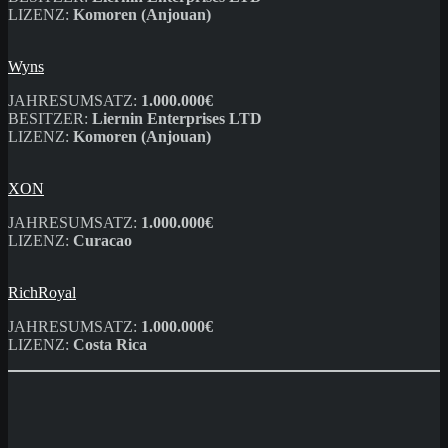
LIZENZ:
Komoren (Anjouan)
Wyns
JAHRESUMSATZ:
1.000.000€
BESITZER:
Liernin Enterprises LTD
LIZENZ:
Komoren (Anjouan)
XON
JAHRESUMSATZ:
1.000.000€
LIZENZ:
Curacao
RichRoyal
JAHRESUMSATZ:
1.000.000€
LIZENZ:
Costa Rica