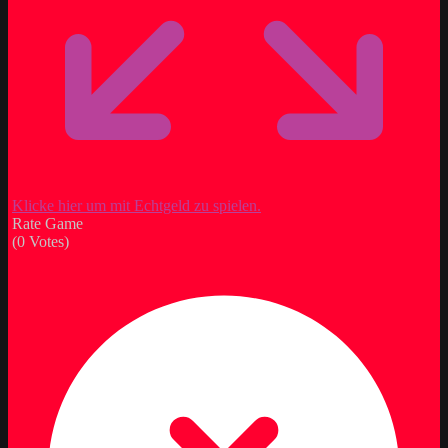
Klicke hier um mit Echtgeld zu spielen.
Rate Game
(
0
Votes)