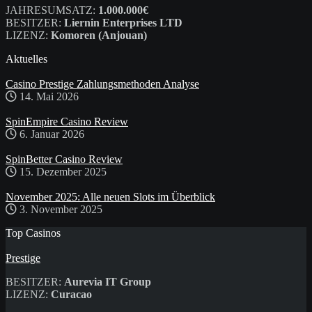
JAHRESUMSATZ:
1.000.000€
BESITZER:
Liernin Enterprises LTD
LIZENZ:
Komoren (Anjouan)
Aktuelles
Casino Prestige Zahlungsmethoden Analyse
14. Mai 2026
SpinEmpire Casino Review
6. Januar 2026
SpinBetter Casino Review
15. Dezember 2025
November 2025: Alle neuen Slots im Überblick
3. November 2025
Top Casinos
Prestige
BESITZER:
Aurevia IT Group
LIZENZ:
Curacao