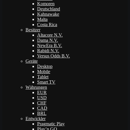
Komoren
Deutschland
Kahnawake
Malta
Costa Rica
Besitzer
Altacore N.V.
Dama N.V.
NewEra B.V.
Rabidi N.V.
Versus Odds B.V.
Geräte
Desktop
Mobile
Tablet
Smart TV
Währungen
EUR
USD
CHF
CAD
BRL
Entwickler
Pragmatic Play
Play’n GO