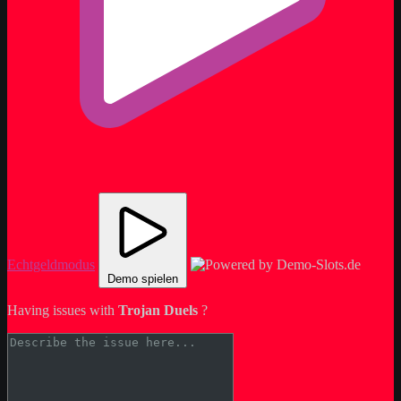
Echtgeldmodus
Demo spielen
Having issues with
Trojan Duels
?