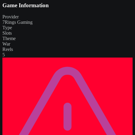
Game Information
Provider
7Rings Gaming
Type
Slots
Theme
War
Reels
5