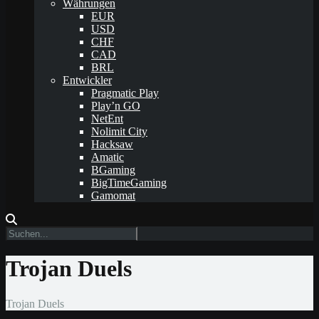
Währungen
EUR
USD
CHF
CAD
BRL
Entwickler
Pragmatic Play
Play’n GO
NetEnt
Nolimit City
Hacksaw
Amatic
BGaming
BigTimeGaming
Gamomat
Trojan Duels
Trojan Duels