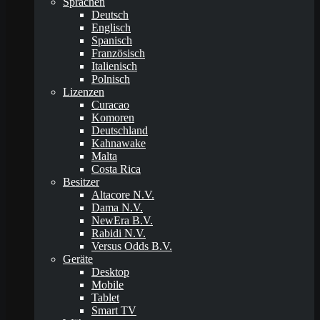
Sprachen
Deutsch
Englisch
Spanisch
Französisch
Italienisch
Polnisch
Lizenzen
Curacao
Komoren
Deutschland
Kahnawake
Malta
Costa Rica
Besitzer
Altacore N.V.
Dama N.V.
NewEra B.V.
Rabidi N.V.
Versus Odds B.V.
Geräte
Desktop
Mobile
Tablet
Smart TV