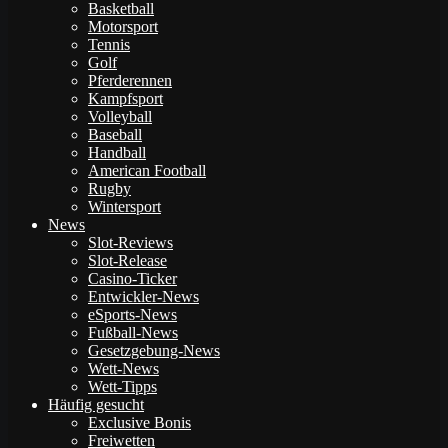
Basketball
Motorsport
Tennis
Golf
Pferderennen
Kampfsport
Volleyball
Baseball
Handball
American Football
Rugby
Wintersport
News
Slot-Reviews
Slot-Release
Casino-Ticker
Entwickler-News
eSports-News
Fußball-News
Gesetzgebung-News
Wett-News
Wett-Tipps
Häufig gesucht
Exclusive Bonis
Freiwetten