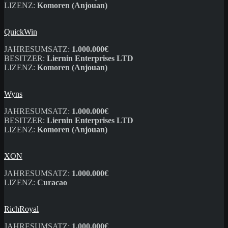
LIZENZ:
Komoren (Anjouan)
QuickWin
JAHRESUMSATZ:
1.000.000€
BESITZER:
Liernin Enterprises LTD
LIZENZ:
Komoren (Anjouan)
Wyns
JAHRESUMSATZ:
1.000.000€
BESITZER:
Liernin Enterprises LTD
LIZENZ:
Komoren (Anjouan)
XON
JAHRESUMSATZ:
1.000.000€
LIZENZ:
Curacao
RichRoyal
JAHRESUMSATZ:
1.000.000€