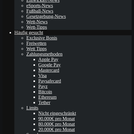
Entwickler-News
eSports-News
Fußball-News
Gesetzgebung-News
Wett-News
Wett-Tipps
Häufig gesucht
Exclusive Bonis
Freiwetten
Wett Tipps
Zahlungsmethoden
Apple Pay
Google Pay
Mastercard
Visa
Paysafecard
Payz
Bitcoin
Ethereum
Tether
Limits
Nicht eingeschränkt
90.000€ pro Monat
80.000€ pro Monat
20.000€ pro Monat