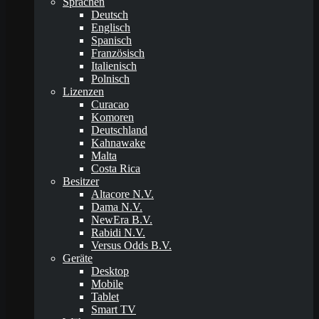
Sprachen
Deutsch
Englisch
Spanisch
Französisch
Italienisch
Polnisch
Lizenzen
Curacao
Komoren
Deutschland
Kahnawake
Malta
Costa Rica
Besitzer
Altacore N.V.
Dama N.V.
NewEra B.V.
Rabidi N.V.
Versus Odds B.V.
Geräte
Desktop
Mobile
Tablet
Smart TV