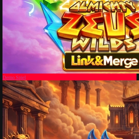
Demo Spiel