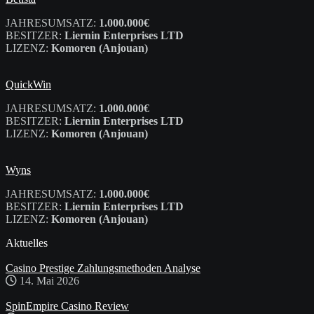
JAHRESUMSATZ:
1.000.000€
BESITZER:
Liernin Enterprises LTD
LIZENZ:
Komoren (Anjouan)
QuickWin
JAHRESUMSATZ:
1.000.000€
BESITZER:
Liernin Enterprises LTD
LIZENZ:
Komoren (Anjouan)
Wyns
JAHRESUMSATZ:
1.000.000€
BESITZER:
Liernin Enterprises LTD
LIZENZ:
Komoren (Anjouan)
Aktuelles
Casino Prestige Zahlungsmethoden Analyse
14. Mai 2026
SpinEmpire Casino Review