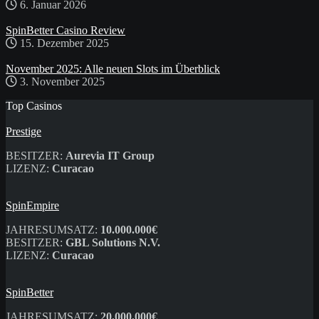
6. Januar 2026
SpinBetter Casino Review
15. Dezember 2025
November 2025: Alle neuen Slots im Überblick
3. November 2025
Top Casinos
Prestige
BESITZER:
Aurevia IT Group
LIZENZ:
Curacao
SpinEmpire
JAHRESUMSATZ:
10.000.000€
BESITZER:
GBL Solutions N.V.
LIZENZ:
Curacao
SpinBetter
JAHRESUMSATZ:
20.000.000€