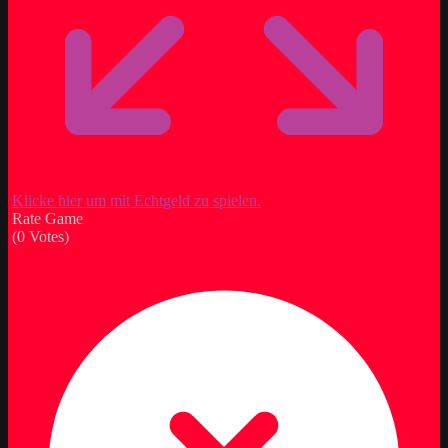
Klicke hier um mit Echtgeld zu spielen.
Rate Game
(
0
Votes)