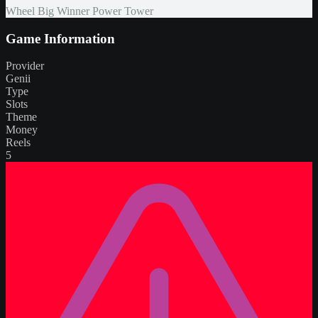
Wheel Big Winner Power Tower
Game Information
Provider
Genii
Type
Slots
Theme
Money
Reels
5