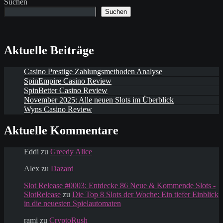
Suchen
Suchen
Aktuelle Beiträge
Casino Prestige Zahlungsmethoden Analyse
SpinEmpire Casino Review
SpinBetter Casino Review
November 2025: Alle neuen Slots im Überblick
Wyns Casino Review
Aktuelle Kommentare
Eddi
zu
Greedy Alice
Alex
zu
Dazard
Slot Release #0003: Entdecke 86 Neue & Kommende Slots -
SlotRelease
zu
Die Top 8 Slots der Woche: Ein tiefer Einblick
in die neuesten Spielautomaten
rami
zu
CryptoRush