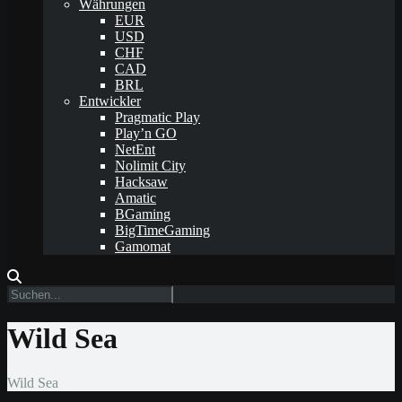
Währungen
EUR
USD
CHF
CAD
BRL
Entwickler
Pragmatic Play
Play’n GO
NetEnt
Nolimit City
Hacksaw
Amatic
BGaming
BigTimeGaming
Gamomat
Wild Sea
Wild Sea