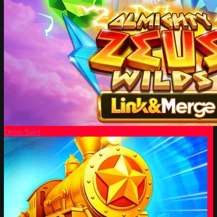
Demo Spiel