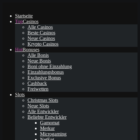
Startseite
Casinos
Alle Casinos
Beste Casinos
Neue Casinos
Krypto Casinos
Bonuses
Alle Bonis
Neue Bonis
Boni ohne Einzahlung
Einzahlungsbonus
Exclusive Bonus
Cashback
Freiwetten
Slots
Christmas Slots
Neue Slots
Alle Entwickler
Beliebte Entwickler
Gamomat
Merkur
Microgaming
NetEnt