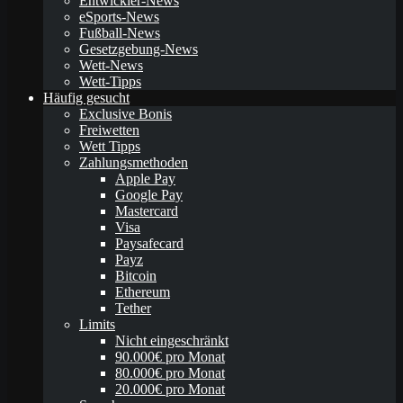
Entwickler-News
eSports-News
Fußball-News
Gesetzgebung-News
Wett-News
Wett-Tipps
Häufig gesucht
Exclusive Bonis
Freiwetten
Wett Tipps
Zahlungsmethoden
Apple Pay
Google Pay
Mastercard
Visa
Paysafecard
Payz
Bitcoin
Ethereum
Tether
Limits
Nicht eingeschränkt
90.000€ pro Monat
80.000€ pro Monat
20.000€ pro Monat