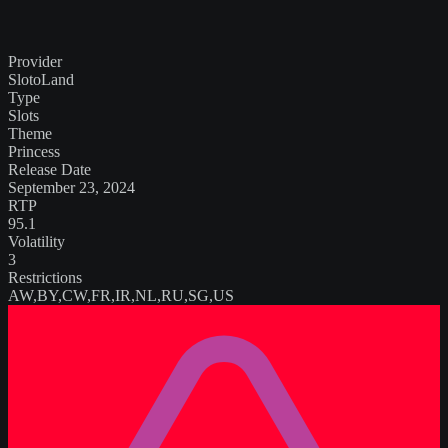
Provider
SlotoLand
Type
Slots
Theme
Princess
Release Date
September 23, 2024
RTP
95.1
Volatility
3
Restrictions
AW,BY,CW,FR,IR,NL,RU,SG,US