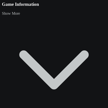
Game Information
Show More