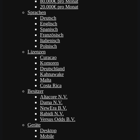
80.000€ pro Monat
20.000€ pro Monat
Sprachen
Deutsch
Englisch
Spanisch
Französisch
Italienisch
Polnisch
Lizenzen
Curacao
Komoren
Deutschland
Kahnawake
Malta
Costa Rica
Besitzer
Altacore N.V.
Dama N.V.
NewEra B.V.
Rabidi N.V.
Versus Odds B.V.
Geräte
Desktop
Mobile