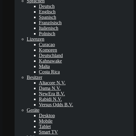
Sprachen
Deutsch
Englisch
Spanisch
Französisch
Italienisch
Polnisch
Lizenzen
Curacao
Komoren
Deutschland
Kahnawake
Malta
Costa Rica
Besitzer
Altacore N.V.
Dama N.V.
NewEra B.V.
Rabidi N.V.
Versus Odds B.V.
Geräte
Desktop
Mobile
Tablet
Smart TV