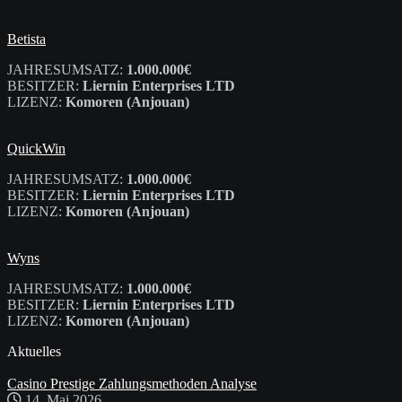
Betista
JAHRESUMSATZ:
1.000.000€
BESITZER:
Liernin Enterprises LTD
LIZENZ:
Komoren (Anjouan)
QuickWin
JAHRESUMSATZ:
1.000.000€
BESITZER:
Liernin Enterprises LTD
LIZENZ:
Komoren (Anjouan)
Wyns
JAHRESUMSATZ:
1.000.000€
BESITZER:
Liernin Enterprises LTD
LIZENZ:
Komoren (Anjouan)
Aktuelles
Casino Prestige Zahlungsmethoden Analyse
14. Mai 2026