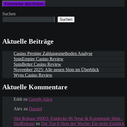
Suchen
Suchen
Aktuelle Beiträge
Casino Prestige Zahlungsmethoden Analyse
SpinEmpire Casino Review
SpinBetter Casino Review
November 2025: Alle neuen Slots im Überblick
Wyns Casino Review
Aktuelle Kommentare
Eddi
zu
Greedy Alice
Alex
zu
Dazard
Slot Release #0003: Entdecke 86 Neue & Kommende Slots -
SlotRelease
zu
Die Top 8 Slots der Woche: Ein tiefer Einblick