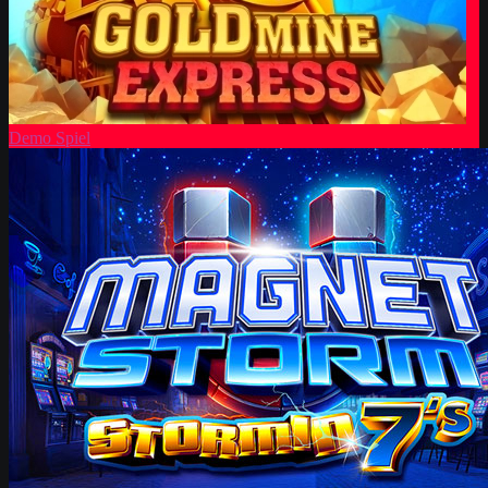
Demo Spiel