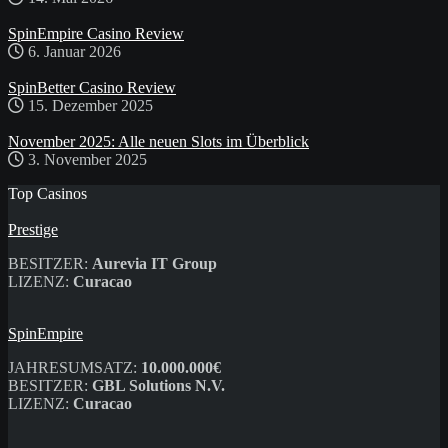
SpinEmpire Casino Review
6. Januar 2026
SpinBetter Casino Review
15. Dezember 2025
November 2025: Alle neuen Slots im Überblick
3. November 2025
Top Casinos
Prestige
BESITZER:
Aurevia IT Group
LIZENZ:
Curacao
SpinEmpire
JAHRESUMSATZ:
10.000.000€
BESITZER:
GBL Solutions N.V.
LIZENZ:
Curacao