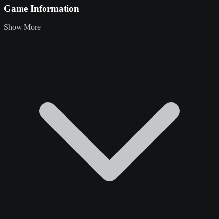
Game Information
Show More