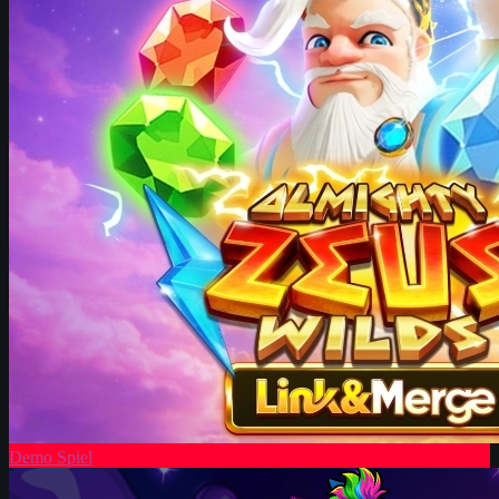
Demo Spiel