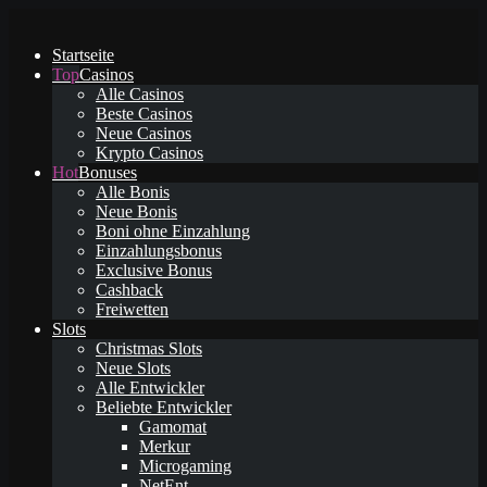
Startseite
Casinos
Alle Casinos
Beste Casinos
Neue Casinos
Krypto Casinos
Bonuses
Alle Bonis
Neue Bonis
Boni ohne Einzahlung
Einzahlungsbonus
Exclusive Bonus
Cashback
Freiwetten
Slots
Christmas Slots
Neue Slots
Alle Entwickler
Beliebte Entwickler
Gamomat
Merkur
Microgaming
NetEnt