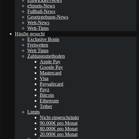
Entwickler-News
eSports-News
Fußball-News
Gesetzgebung-News
Wett-News
Wett-Tipps
Häufig gesucht
Exclusive Bonis
Freiwetten
Wett Tipps
Zahlungsmethoden
Apple Pay
Google Pay
Mastercard
Visa
Paysafecard
Payz
Bitcoin
Ethereum
Tether
Limits
Nicht eingeschränkt
90.000€ pro Monat
80.000€ pro Monat
20.000€ pro Monat