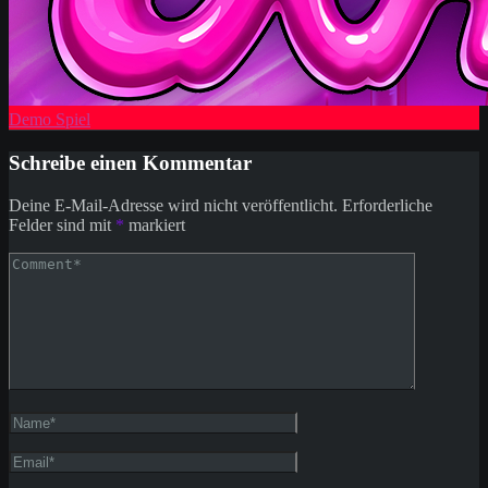
Demo Spiel
Schreibe einen Kommentar
Deine E-Mail-Adresse wird nicht veröffentlicht.
Erforderliche
Felder sind mit
*
markiert