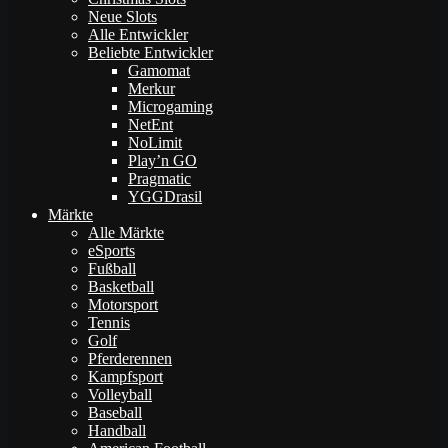
Neue Slots
Alle Entwickler
Beliebte Entwickler
Gamomat
Merkur
Microgaming
NetEnt
NoLimit
Play’n GO
Pragmatic
YGGDrasil
Märkte
Alle Märkte
eSports
Fußball
Basketball
Motorsport
Tennis
Golf
Pferderennen
Kampfsport
Volleyball
Baseball
Handball