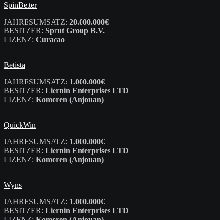
SpinBetter
JAHRESUMSATZ:
20.000.000€
BESITZER:
Sprut Group B.V.
LIZENZ:
Curacao
Betista
JAHRESUMSATZ:
1.000.000€
BESITZER:
Liernin Enterprises LTD
LIZENZ:
Komoren (Anjouan)
QuickWin
JAHRESUMSATZ:
1.000.000€
BESITZER:
Liernin Enterprises LTD
LIZENZ:
Komoren (Anjouan)
Wyns
JAHRESUMSATZ:
1.000.000€
BESITZER:
Liernin Enterprises LTD
LIZENZ:
Komoren (Anjouan)