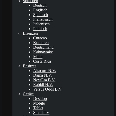
Sprachen
Deutsch
Englisch
Spanisch
Französisch
Italienisch
Polnisch
Lizenzen
Curacao
Komoren
Deutschland
Kahnawake
Malta
Costa Rica
Besitzer
Altacore N.V.
Dama N.V.
NewEra B.V.
Rabidi N.V.
Versus Odds B.V.
Geräte
Desktop
Mobile
Tablet
Smart TV