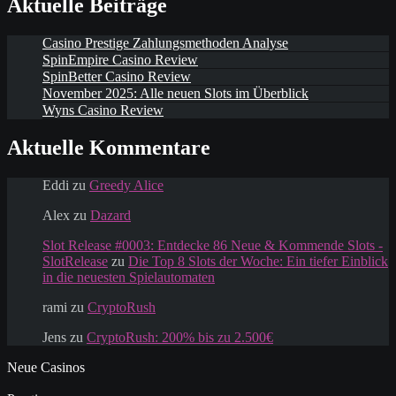
Aktuelle Beiträge
Casino Prestige Zahlungsmethoden Analyse
SpinEmpire Casino Review
SpinBetter Casino Review
November 2025: Alle neuen Slots im Überblick
Wyns Casino Review
Aktuelle Kommentare
Eddi
zu
Greedy Alice
Alex
zu
Dazard
Slot Release #0003: Entdecke 86 Neue & Kommende Slots -
SlotRelease
zu
Die Top 8 Slots der Woche: Ein tiefer Einblick
in die neuesten Spielautomaten
rami
zu
CryptoRush
Jens
zu
CryptoRush: 200% bis zu 2.500€
Neue Casinos