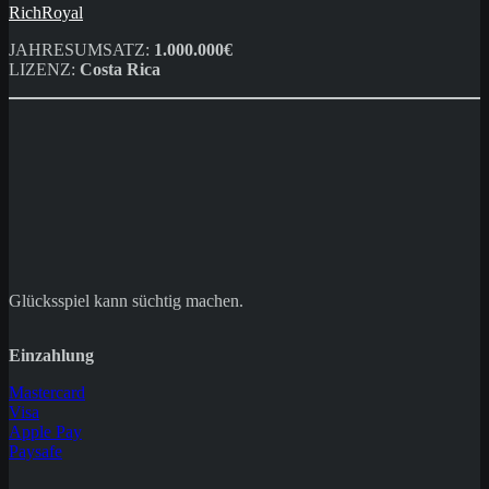
RichRoyal
JAHRESUMSATZ:
1.000.000€
LIZENZ:
Costa Rica
Glücksspiel kann süchtig machen.
Einzahlung
Mastercard
Visa
Apple Pay
Paysafe