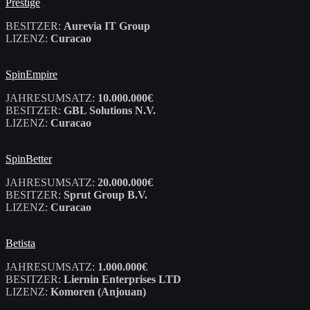
Prestige
BESITZER:
Aurevia IT Group
LIZENZ:
Curacao
SpinEmpire
JAHRESUMSATZ:
10.000.000€
BESITZER:
GBL Solutions N.V.
LIZENZ:
Curacao
SpinBetter
JAHRESUMSATZ:
20.000.000€
BESITZER:
Sprut Group B.V.
LIZENZ:
Curacao
Betista
JAHRESUMSATZ:
1.000.000€
BESITZER:
Liernin Enterprises LTD
LIZENZ:
Komoren (Anjouan)