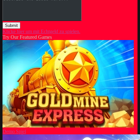
Submit
Klicke hier um mit Echtgeld zu spielen.
Try Our Featured Games
Demo Spiel