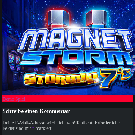
Demo Spiel
Schreibe einen Kommentar
Deine E-Mail-Adresse wird nicht veröffentlicht.
Erforderliche
Felder sind mit
*
markiert