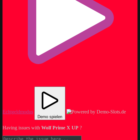
Echtgeldmodus
Demo spielen
Having issues with
Wolf Prime X UP
?