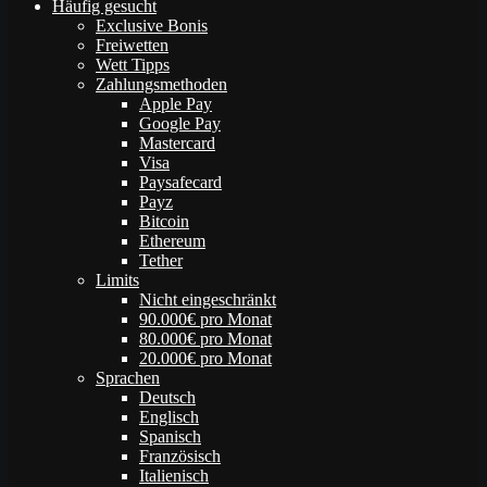
Häufig gesucht
Exclusive Bonis
Freiwetten
Wett Tipps
Zahlungsmethoden
Apple Pay
Google Pay
Mastercard
Visa
Paysafecard
Payz
Bitcoin
Ethereum
Tether
Limits
Nicht eingeschränkt
90.000€ pro Monat
80.000€ pro Monat
20.000€ pro Monat
Sprachen
Deutsch
Englisch
Spanisch
Französisch
Italienisch