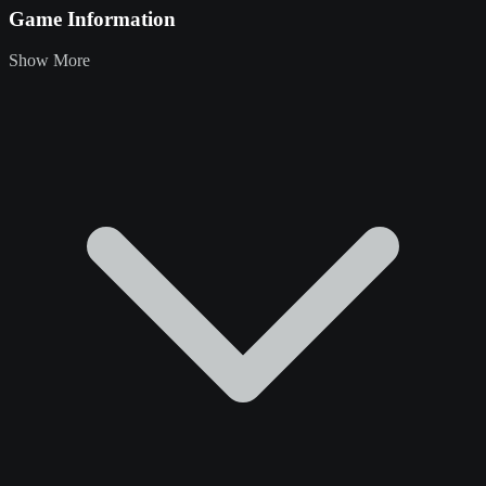
Game Information
Show More