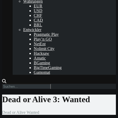
Währungen
EUR
USD
CHF
CAD
BRL
Entwickler
Pragmatic Play
Play’n GO
NetEnt
Nolimit City
Hacksaw
Amatic
BGaming
BigTimeGaming
Gamomat
Dead or Alive 3: Wanted
Dead or Alive Wanted