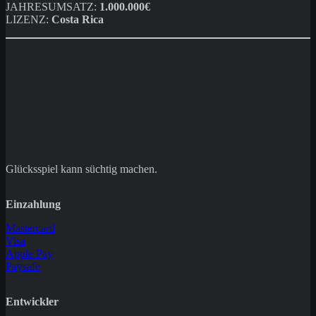
JAHRESUMSATZ:
1.000.000€
LIZENZ:
Costa Rica
Glücksspiel kann süchtig machen.
Einzahlung
Mastercard
Visa
Apple Pay
Paysafe
Entwickler