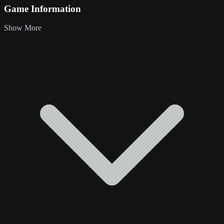
Game Information
Show More