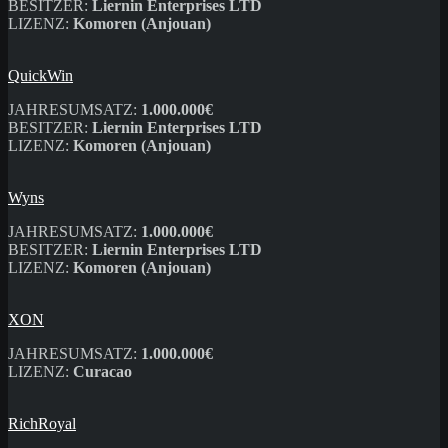
BESITZER:
Liernin Enterprises LTD
LIZENZ:
Komoren (Anjouan)
QuickWin
JAHRESUMSATZ:
1.000.000€
BESITZER:
Liernin Enterprises LTD
LIZENZ:
Komoren (Anjouan)
Wyns
JAHRESUMSATZ:
1.000.000€
BESITZER:
Liernin Enterprises LTD
LIZENZ:
Komoren (Anjouan)
XON
JAHRESUMSATZ:
1.000.000€
LIZENZ:
Curacao
RichRoyal