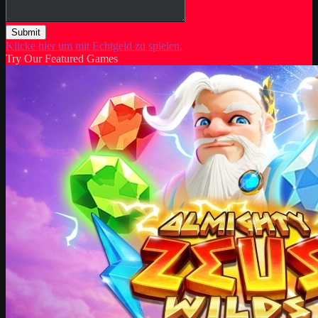
Submit
Klicke hier um mit Echtgeld zu spielen.
Try Our Featured Games