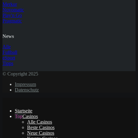
Merkur
Novomatic
Play'n Go
Pragmatic
News
Alle
Fußball
eSport
Tipps
© Copyright 2025
Impressum
Datenschutz
Startseite
Casinos
Alle Casinos
Beste Casinos
Neue Casinos