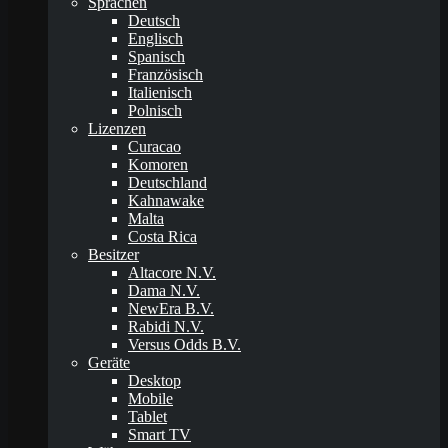
Sprachen
Deutsch
Englisch
Spanisch
Französisch
Italienisch
Polnisch
Lizenzen
Curacao
Komoren
Deutschland
Kahnawake
Malta
Costa Rica
Besitzer
Altacore N.V.
Dama N.V.
NewEra B.V.
Rabidi N.V.
Versus Odds B.V.
Geräte
Desktop
Mobile
Tablet
Smart TV