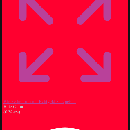
Klicke hier um mit Echtgeld zu spielen.
Rate Game
(
0
Votes)