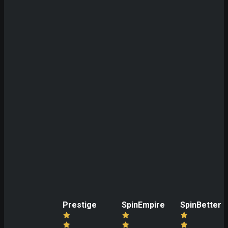
markiert
Save my name, email, and website in this
browser for the next time I comment.
Prestige
SpinEmpire
SpinBetter