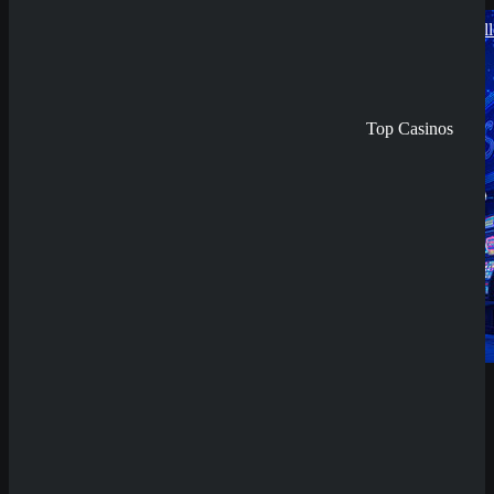
2025
November 2025: All
neuen Slots im
Überblick
3. November
2025
Top Casinos
Demo Spiel
Schreibe einen Kommentar
Deine E-Mail-Adresse wird nicht
veröffentlicht.
Erforderliche Felder sind mit
*