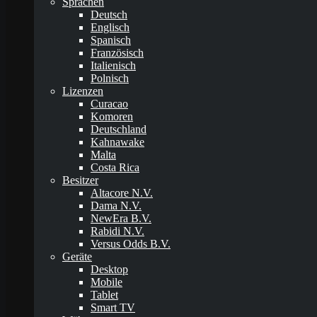
Sprachen
Deutsch
Englisch
Spanisch
Französisch
Italienisch
Polnisch
Lizenzen
Curacao
Komoren
Deutschland
Kahnawake
Malta
Costa Rica
Besitzer
Altacore N.V.
Dama N.V.
NewEra B.V.
Rabidi N.V.
Versus Odds B.V.
Geräte
Desktop
Mobile
Tablet
Smart TV