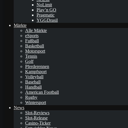
NoLimit
Play’n GO
Pragmatic
YGGDrasil
Märkte
Alle Märkte
eSports
Fußball
Basketball
Motorsport
Tennis
Golf
Pferderennen
Kampfsport
Volleyball
Baseball
Handball
American Football
Rugby
Wintersport
News
Slot-Reviews
Slot-Release
Casino-Ticker