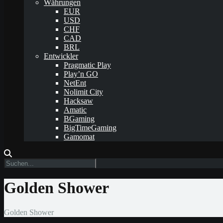
Währungen
EUR
USD
CHF
CAD
BRL
Entwickler
Pragmatic Play
Play’n GO
NetEnt
Nolimit City
Hacksaw
Amatic
BGaming
BigTimeGaming
Gamomat
Golden Shower
Golden Shower