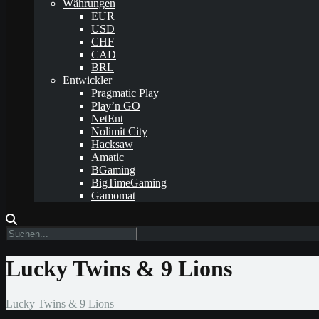
Währungen
EUR
USD
CHF
CAD
BRL
Entwickler
Pragmatic Play
Play’n GO
NetEnt
Nolimit City
Hacksaw
Amatic
BGaming
BigTimeGaming
Gamomat
Lucky Twins & 9 Lions
Lucky Twins & 9 Lions