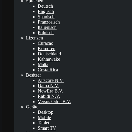
Sprachen
Deutsch
Englisch
Spanisch
Französisch
Italienisch
Polnisch
Lizenzen
Curacao
Komoren
Deutschland
Kahnawake
Malta
Costa Rica
Besitzer
Altacore N.V.
Dama N.V.
NewEra B.V.
Rabidi N.V.
Versus Odds B.V.
Geräte
Desktop
Mobile
Tablet
Smart TV