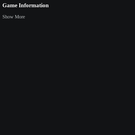
Game Information
Show More