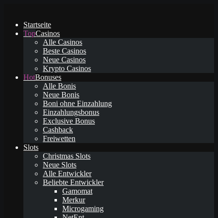
Startseite
Casinos
Alle Casinos
Beste Casinos
Neue Casinos
Krypto Casinos
Bonuses
Alle Bonis
Neue Bonis
Boni ohne Einzahlung
Einzahlungsbonus
Exclusive Bonus
Cashback
Freiwetten
Slots
Christmas Slots
Neue Slots
Alle Entwickler
Beliebte Entwickler
Gamomat
Merkur
Microgaming
NetEnt