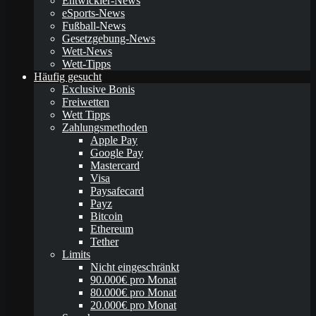
Entwickler-News
eSports-News
Fußball-News
Gesetzgebung-News
Wett-News
Wett-Tipps
Häufig gesucht
Exclusive Bonis
Freiwetten
Wett Tipps
Zahlungsmethoden
Apple Pay
Google Pay
Mastercard
Visa
Paysafecard
Payz
Bitcoin
Ethereum
Tether
Limits
Nicht eingeschränkt
90.000€ pro Monat
80.000€ pro Monat
20.000€ pro Monat