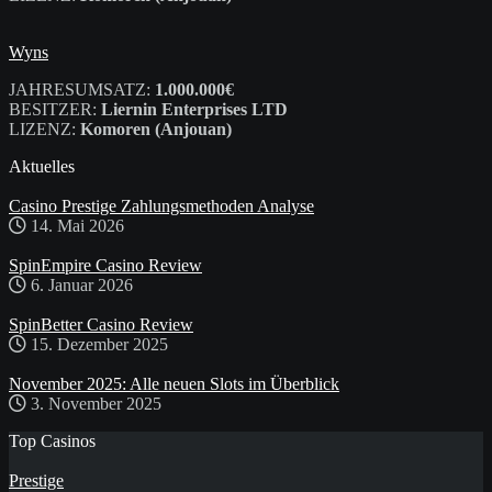
Wyns
JAHRESUMSATZ:
1.000.000€
BESITZER:
Liernin Enterprises LTD
LIZENZ:
Komoren (Anjouan)
Aktuelles
Casino Prestige Zahlungsmethoden Analyse
14. Mai 2026
SpinEmpire Casino Review
6. Januar 2026
SpinBetter Casino Review
15. Dezember 2025
November 2025: Alle neuen Slots im Überblick
3. November 2025
Top Casinos
Prestige