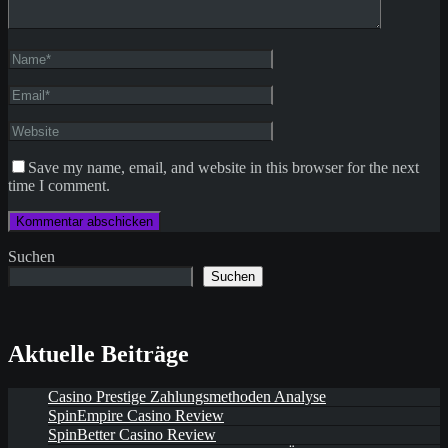
Save my name, email, and website in this browser for the next
time I comment.
Suchen
Suchen
Aktuelle Beiträge
Casino Prestige Zahlungsmethoden Analyse
SpinEmpire Casino Review
SpinBetter Casino Review