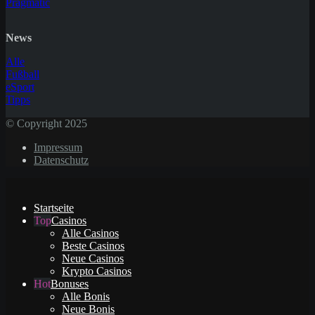
Pragmatic
News
Alle
Fußball
eSport
Tipps
© Copyright 2025
Impressum
Datenschutz
Startseite
Casinos
Alle Casinos
Beste Casinos
Neue Casinos
Krypto Casinos
Bonuses
Alle Bonis
Neue Bonis