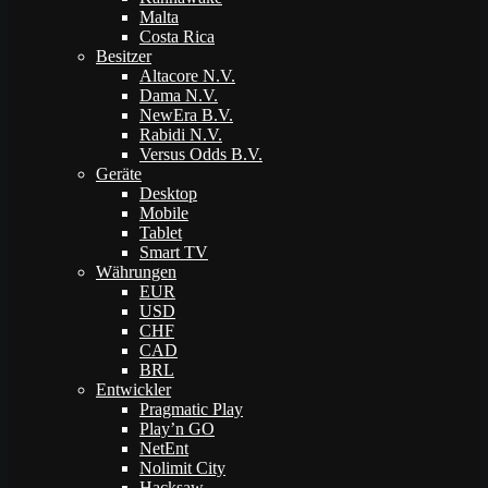
Malta
Costa Rica
Besitzer
Altacore N.V.
Dama N.V.
NewEra B.V.
Rabidi N.V.
Versus Odds B.V.
Geräte
Desktop
Mobile
Tablet
Smart TV
Währungen
EUR
USD
CHF
CAD
BRL
Entwickler
Pragmatic Play
Play’n GO
NetEnt
Nolimit City
Hacksaw