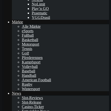
NoLimit
Play’n GO
Pragmatic
YGGDrasil
Märkte
Alle Märkte
eSports
Fußball
Basketball
Motorsport
Tennis
Golf
Pferderennen
Kampfsport
Volleyball
Baseball
Handball
American Football
Rugby
Wintersport
News
Slot-Reviews
Slot-Release
Casino-Ticker