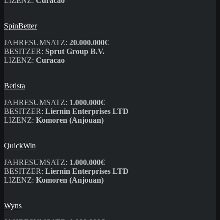
LIZENZ:
Curacao
SpinBetter
JAHRESUMSATZ:
20.000.000€
BESITZER:
Sprut Group B.V.
LIZENZ:
Curacao
Betista
JAHRESUMSATZ:
1.000.000€
BESITZER:
Liernin Enterprises LTD
LIZENZ:
Komoren (Anjouan)
QuickWin
JAHRESUMSATZ:
1.000.000€
BESITZER:
Liernin Enterprises LTD
LIZENZ:
Komoren (Anjouan)
Wyns