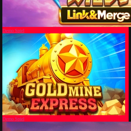
Demo Spiel
Demo Spiel