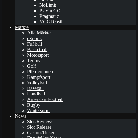
NoLimit
Play’n GO
Pragmatic
YGGDrasil
Märkte
Alle Märkte
eSports
Fußball
Basketball
Motorsport
Tennis
Golf
Pferderennen
Kampfsport
Volleyball
Baseball
Handball
American Football
Rugby
Wintersport
News
Slot-Reviews
Slot-Release
Casino-Ticker