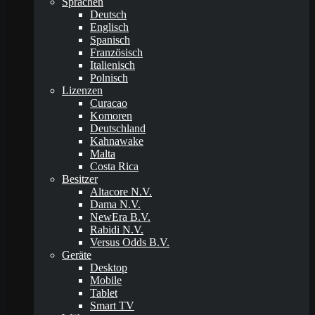
Sprachen
Deutsch
Englisch
Spanisch
Französisch
Italienisch
Polnisch
Lizenzen
Curacao
Komoren
Deutschland
Kahnawake
Malta
Costa Rica
Besitzer
Altacore N.V.
Dama N.V.
NewEra B.V.
Rabidi N.V.
Versus Odds B.V.
Geräte
Desktop
Mobile
Tablet
Smart TV