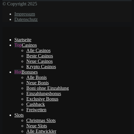
© Copyright 2025
Impressum
Datenschutz
Startseite
Casinos
Alle Casinos
Beste Casinos
Neue Casinos
Krypto Casinos
Bonuses
Alle Bonis
Neue Bonis
Boni ohne Einzahlung
Einzahlungsbonus
Exclusive Bonus
Cashback
Freiwetten
Slots
Christmas Slots
Neue Slots
Alle Entwickler