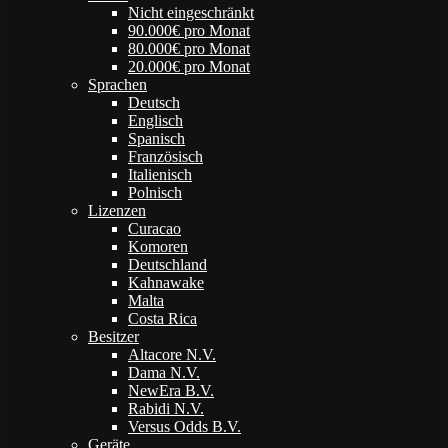
Nicht eingeschränkt
90.000€ pro Monat
80.000€ pro Monat
20.000€ pro Monat
Sprachen
Deutsch
Englisch
Spanisch
Französisch
Italienisch
Polnisch
Lizenzen
Curacao
Komoren
Deutschland
Kahnawake
Malta
Costa Rica
Besitzer
Altacore N.V.
Dama N.V.
NewEra B.V.
Rabidi N.V.
Versus Odds B.V.
Geräte