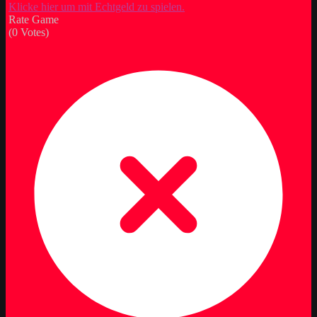
Klicke hier um mit Echtgeld zu spielen.
Rate Game
(
0
Votes)