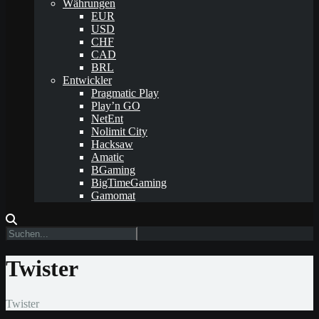
Währungen
EUR
USD
CHF
CAD
BRL
Entwickler
Pragmatic Play
Play’n GO
NetEnt
Nolimit City
Hacksaw
Amatic
BGaming
BigTimeGaming
Gamomat
Twister
Twister