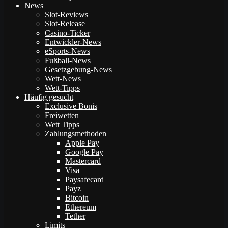
News
Slot-Reviews
Slot-Release
Casino-Ticker
Entwickler-News
eSports-News
Fußball-News
Gesetzgebung-News
Wett-News
Wett-Tipps
Häufig gesucht
Exclusive Bonis
Freiwetten
Wett Tipps
Zahlungsmethoden
Apple Pay
Google Pay
Mastercard
Visa
Paysafecard
Payz
Bitcoin
Ethereum
Tether
Limits