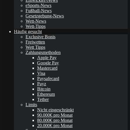
Entwickler-News
eSports-News
Fußball-News
Gesetzgebung-News
Wett-News
Wett-Tipps
Häufig gesucht
Exclusive Bonis
Freiwetten
Wett Tipps
Zahlungsmethoden
Apple Pay
Google Pay
Mastercard
Visa
Paysafecard
Payz
Bitcoin
Ethereum
Tether
Limits
Nicht eingeschränkt
90.000€ pro Monat
80.000€ pro Monat
20.000€ pro Monat