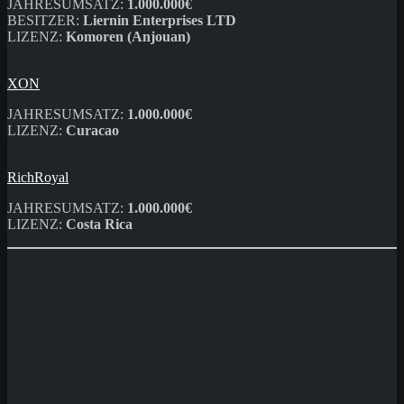
JAHRESUMSATZ:
1.000.000€
BESITZER:
Liernin Enterprises LTD
LIZENZ:
Komoren (Anjouan)
XON
JAHRESUMSATZ:
1.000.000€
LIZENZ:
Curacao
RichRoyal
JAHRESUMSATZ:
1.000.000€
LIZENZ:
Costa Rica