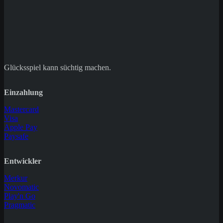
Glücksspiel kann süchtig machen.
Einzahlung
Mastercard
Visa
Apple Pay
Paysafe
Entwickler
Merkur
Novomatic
Play'n Go
Pragmatic