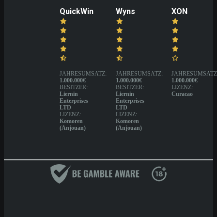
QuickWin
Wyns
XON
JAHRESUMSATZ:
JAHRESUMSATZ:
JAHRESUMSATZ
1.000.000€
1.000.000€
1.000.000€
BESITZER:
BESITZER:
LIZENZ:
Liernin
Liernin
Curacao
Enterprises
Enterprises
LTD
LTD
LIZENZ:
LIZENZ:
Komoren
Komoren
(Anjouan)
(Anjouan)