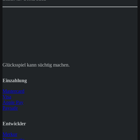
Glücksspiel kann süchtig machen.
Einzahlung
Mastercard
Visa
Apple Pay
Paysafe
Entwickler
Merkur
Novomatic