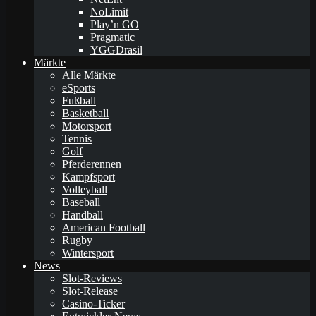
NoLimit
Play’n GO
Pragmatic
YGGDrasil
Märkte
Alle Märkte
eSports
Fußball
Basketball
Motorsport
Tennis
Golf
Pferderennen
Kampfsport
Volleyball
Baseball
Handball
American Football
Rugby
Wintersport
News
Slot-Reviews
Slot-Release
Casino-Ticker