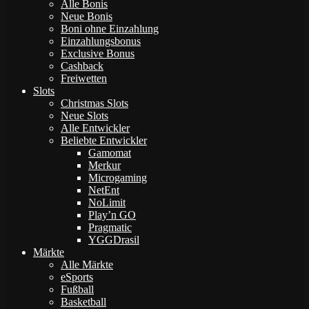
Alle Bonis
Neue Bonis
Boni ohne Einzahlung
Einzahlungsbonus
Exclusive Bonus
Cashback
Freiwetten
Slots
Christmas Slots
Neue Slots
Alle Entwickler
Beliebte Entwickler
Gamomat
Merkur
Microgaming
NetEnt
NoLimit
Play’n GO
Pragmatic
YGGDrasil
Märkte
Alle Märkte
eSports
Fußball
Basketball