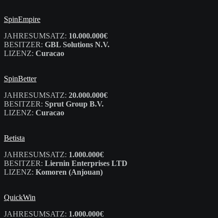
SpinEmpire
JAHRESUMSATZ:
10.000.000€
BESITZER:
GBL Solutions N.V.
LIZENZ:
Curacao
SpinBetter
JAHRESUMSATZ:
20.000.000€
BESITZER:
Sprut Group B.V.
LIZENZ:
Curacao
Betista
JAHRESUMSATZ:
1.000.000€
BESITZER:
Liernin Enterprises LTD
LIZENZ:
Komoren (Anjouan)
QuickWin
JAHRESUMSATZ:
1.000.000€