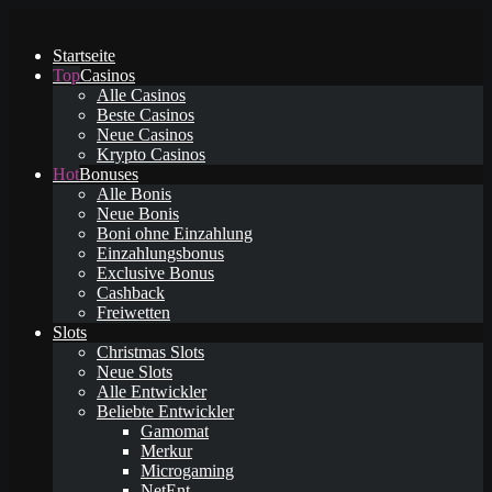
Startseite
Casinos
Alle Casinos
Beste Casinos
Neue Casinos
Krypto Casinos
Bonuses
Alle Bonis
Neue Bonis
Boni ohne Einzahlung
Einzahlungsbonus
Exclusive Bonus
Cashback
Freiwetten
Slots
Christmas Slots
Neue Slots
Alle Entwickler
Beliebte Entwickler
Gamomat
Merkur
Microgaming
NetEnt