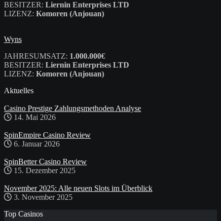
BESITZER:
Liernin Enterprises LTD
LIZENZ:
Komoren (Anjouan)
Wyns
JAHRESUMSATZ:
1.000.000€
BESITZER:
Liernin Enterprises LTD
LIZENZ:
Komoren (Anjouan)
Aktuelles
Casino Prestige Zahlungsmethoden Analyse
14. Mai 2026
SpinEmpire Casino Review
6. Januar 2026
SpinBetter Casino Review
15. Dezember 2025
November 2025: Alle neuen Slots im Überblick
3. November 2025
Top Casinos