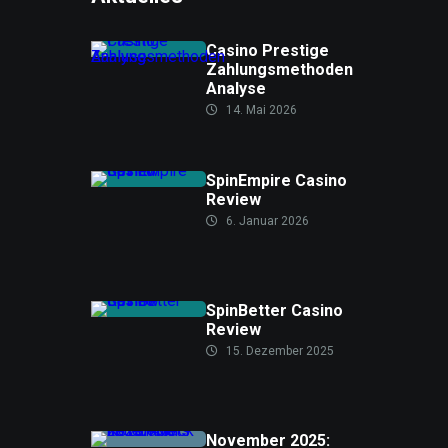
Casino Prestige
Zahlungsmethoden
Analyse
14. Mai 2026
SpinEmpire Casino
Review
6. Januar 2026
SpinBetter Casino
Review
15. Dezember 2025
November 2025: