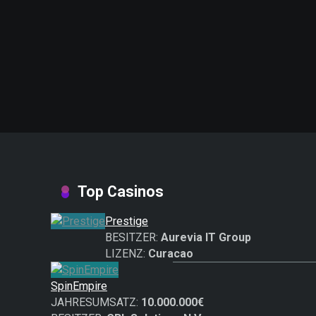
Top Casinos
Prestige
BESITZER:
Aurevia IT Group
LIZENZ:
Curacao
SpinEmpire
JAHRESUMSATZ:
10.000.000€